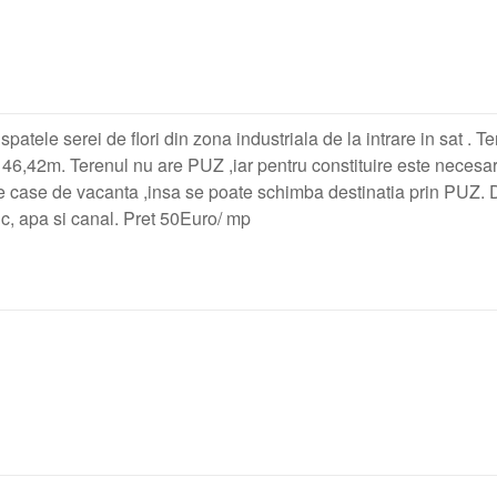
spatele serei de flori din zona industriala de la intrare in sat . T
,42m. Terenul nu are PUZ ,iar pentru constituire este necesar
 case de vacanta ,insa se poate schimba destinatia prin PUZ. 
ic, apa si canal. Pret 50Euro/ mp