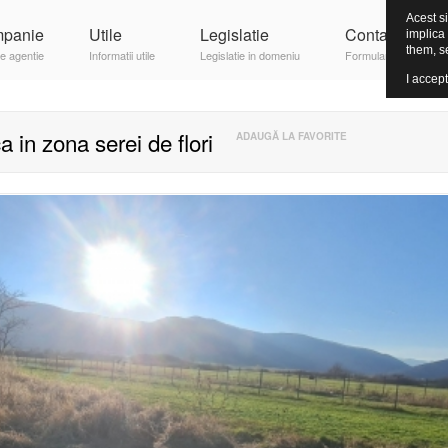
Acest si
panie
Utile
Legislatie
Contact
implica
them, s
e agentie
Informatii utile
Legislatie in domeniu
Formular contact
I accept
a in zona serei de flori
ADAUGĂ LA FAVORITE