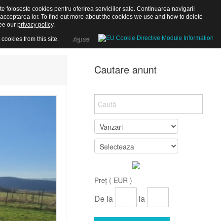
te foloseste cookies pentru oferirea serviciilor sale. Continuarea navigarii
 acceptarea lor. To find out more about the cookies we use and how to delete
ee our
privacy policy
.
 cookies from this site.
Agree
Cautare anunt
Preț ( EUR )
De la
la