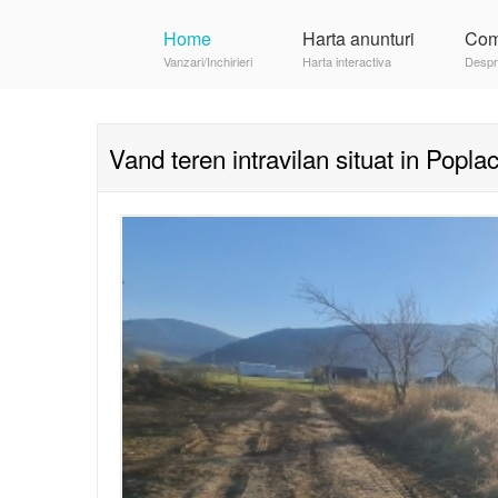
Home
Harta anunturi
Com
Vanzari/Inchirieri
Harta interactiva
Despr
Vand teren intravilan situat in Poplac