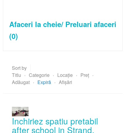
Contractul de inchiriere
Contractul de vanzare
Afaceri la cheie/ Preluari afaceri
Adeverinta asociatia de locatari
(0)
Sort by
Titlu
Categorie
Locație
Preț
Adăugat
Expiră
Afișări
Inchiriez spatiu pretabil
after school in Strand,