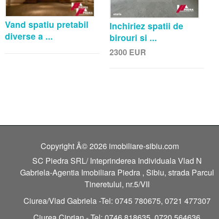
Vand spatiu pretabil
Inchiriez spatii de
diverse a ...
birouri si ...
2300
EUR
Copyright Â© 2026 imobiliare-sibiu.com
SC Piedra SRL/ Inteprinderea Individuala Vlad N
Gabriela-Agentia Imobiliara Piedra , Sibiu, strada Parcul
Tineretului, nr.5/VII
Ciurea/Vlad Gabriela -Tel: 0745 780675, 0721 477307
Ciurea Ciprian - Tel: 0746 818635, 0720 564636