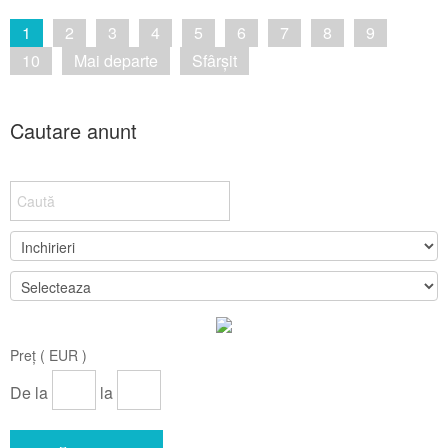
1
2
3
4
5
6
7
8
9
10
Mai departe
Sfârșit
Cautare anunt
Preț ( EUR )
De la
la