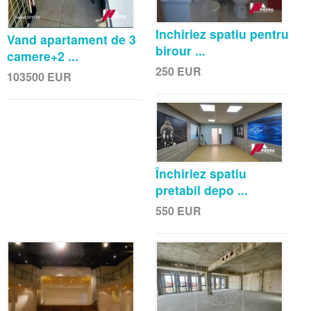
Inchiriez spatiu pentru
Vand apartament de 3
birour ...
camere+2 ...
250
EUR
103500
EUR
Închiriez spatiu
pretabil depo ...
550
EUR